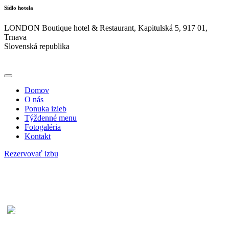
Sídlo hotela
LONDON Boutique hotel & Restaurant, Kapitulská 5, 917 01,
Trnava
Slovenská republika
Domov
O nás
Ponuka izieb
Týždenné menu
Fotogaléria
Kontakt
Rezervovať izbu
Hotel London
TÝŽDENNÉ MENU