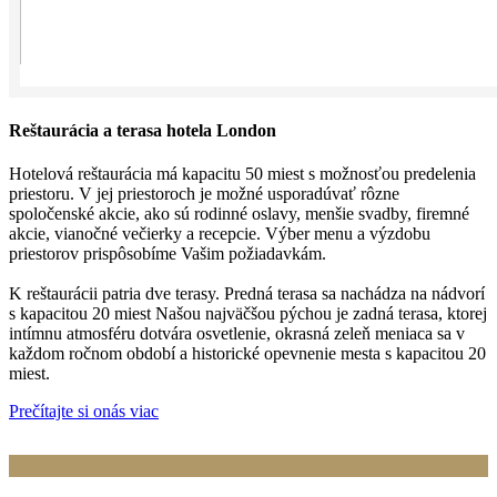
Reštaurácia a terasa hotela London
Hotelová reštaurácia má kapacitu 50 miest s možnosťou predelenia
priestoru. V jej priestoroch je možné usporadúvať rôzne
spoločenské akcie, ako sú rodinné oslavy, menšie svadby, firemné
akcie, vianočné večierky a recepcie. Výber menu a výzdobu
priestorov prispôsobíme Vašim požiadavkám.
K reštaurácii patria dve terasy. Predná terasa sa nachádza na nádvorí
s kapacitou 20 miest Našou najväčšou pýchou je zadná terasa, ktorej
intímnu atmosféru dotvára osvetlenie, okrasná zeleň meniaca sa v
každom ročnom období a historické opevnenie mesta s kapacitou 20
miest.
Prečítajte si onás viac